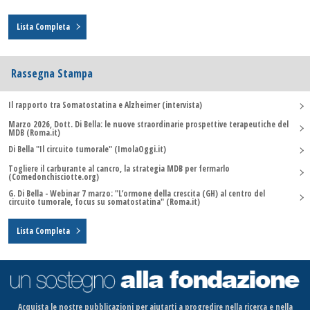
Lista Completa
Rassegna Stampa
Il rapporto tra Somatostatina e Alzheimer (intervista)
Marzo 2026, Dott. Di Bella: le nuove straordinarie prospettive terapeutiche del
MDB (Roma.it)
Di Bella "Il circuito tumorale" (ImolaOggi.it)
Togliere il carburante al cancro, la strategia MDB per fermarlo
(Comedonchisciotte.org)
G. Di Bella - Webinar 7 marzo: "L’ormone della crescita (GH) al centro del
circuito tumorale, focus su somatostatina" (Roma.it)
Lista Completa
Acquista le nostre pubblicazioni per aiutarti a progredire nella ricerca e nella