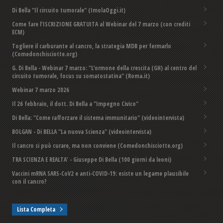
Di Bella "Il circuito tumorale" (ImolaOggi.it)
Come fare l'ISCRIZIONE GRATUITA al Webinar del 7 marzo (con crediti
ECM)
Togliere il carburante al cancro, la strategia MDB per fermarlo
(Comedonchisciotte.org)
G. Di Bella - Webinar 7 marzo: "L’ormone della crescita (GH) al centro del
circuito tumorale, focus su somatostatina" (Roma.it)
Webinar 7 marzo 2026
Il 26 febbraio, il dott. Di Bella a "Impegno Civico"
Di Bella: "Come rafforzare il sistema immunitario" (videointervista)
BOLGAN - Di BELLA "La nuova Scienza" (videointervista)
Il cancro si può curare, ma non conviene (Comedonchisciotte.org)
TRA SCIENZA E REALTA' - Giuseppe Di Bella (100 giorni da leoni)
Vaccini mRNA SARS-CoV2 e anti-COVID-19: esiste un legame plausibile
con il cancro?
Lista Completa