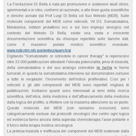
La Fondazione Di Bella è nata per promuovere e sostenere studi clinici,
sperimentali e in vitro, conformi al razionale, e alle linee guida scientifiche
e cliniche avviate dal Prof Luigi Di Bella col Suo Metodo (MDB). Sulle
molecole componenti del MDB come retinoidi, Vit D3, Somatostatina,
Melatonina, inibitori prolattinici ecc e sul loro impiego sinergico nel
contesto del Metodo Di Bella, esiste una vasta e crescente
documentazione scientifica da chiunque reperibile sulle banche dati,
come il massimo portale medico scientifico mondiale:
www.ncbi.nlm.nih.gov/entrez/query.fcgi
Digitando "Somatostatin or octreotide in cancer therapy" si reperiscono
oltre 23.000 pubblicazioni attestanti l'elevata potenzialità, priva di tossicità,
della somatostatina e del suo analogo octreotide
in tutte
le forme
tumorali, in quanto la somatostatina interviene sul denominatore comune
a tutte le neoplasie: l'incremento dell'indice proliferativo. Così per i
retinoidi e gli altri componenti del MDB sono reperibili migliaia di
pubblicazioni. Invitiamo quanti sono interessati ai temi della ricerca
scientifica, dell'etica, della medicina e dell'affrancamento della medicina
dalla logica del profitto, a riflettere con la massima attenzione su un punto.
Queste molecole del MDB (con rarissime eccezioni) sono
categoricamente escluse dai protocolli oncologici che contro ogni logica
ed evidenza fanno ancora della superata chemioterapia l'asse portante e
il fulcro della terapia medica oncologica.
La pretesa tossicità e inefficacia dei componenti del MDB sostenute dalla