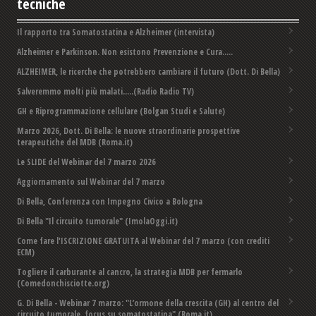
tecniche
Il rapporto tra Somatostatina e Alzheimer (intervista)
Alzheimer e Parkinson. Non esistono Prevenzione e Cura.....
ALZHEIMER, le ricerche che potrebbero cambiare il futuro (Dott. Di Bella)
Salveremmo molti più malati.....(Radio Radio TV)
GH e Riprogrammazione cellulare (Bolgan Studi e Salute)
Marzo 2026, Dott. Di Bella: le nuove straordinarie prospettive
terapeutiche del MDB (Roma.it)
Le SLIDE del Webinar del 7 marzo 2026
Aggiornamento sul Webinar del 7 marzo
Di Bella, Conferenza con Impegno Civico a Bologna
Di Bella "Il circuito tumorale" (ImolaOggi.it)
Come fare l'ISCRIZIONE GRATUITA al Webinar del 7 marzo (con crediti
ECM)
Togliere il carburante al cancro, la strategia MDB per fermarlo
(Comedonchisciotte.org)
G. Di Bella - Webinar 7 marzo: "L’ormone della crescita (GH) al centro del
circuito tumorale, focus su somatostatina" (Roma.it)