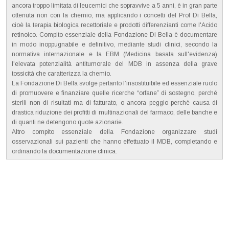
ancora troppo limitata di leucemici che sopravvive a 5 anni, è in gran parte
ottenuta non con la chemio, ma applicando i concetti del Prof Di Bella,
cioè la terapia biologica recettoriale e prodotti differenzianti come l'Acido
retinoico. Compito essenziale della Fondazione Di Bella è documentare
in modo inoppugnabile e definitivo, mediante studi clinici, secondo la
normativa internazionale e la EBM (Medicina basata sull'evidenza)
l'elevata potenzialità antitumorale del MDB in assenza della grave
tossicità che caratterizza la chemio.
La Fondazione Di Bella svolge pertanto l’insostituibile ed essenziale ruolo
di promuovere e finanziare quelle ricerche “orfane” di sostegno, perché
sterili non di risultati ma di fatturato, o ancora peggio perchè causa di
drastica riduzione dei profitti di multinazionali del farmaco, delle banche e
di quanti ne detengono quote azionarie.
Altro compito essenziale della Fondazione organizzare studi
osservazionali sui pazienti che hanno effettuato il MDB, completando e
ordinando la documentazione clinica.