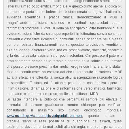
sperimentazione sono state totalmente e categoricamente smentite dalla
letteratura medico scientifica mondiale. A questo punto anche la logica più
elementare porta a concludere che è stata creata una grave frattura tra
evidenza scientifica e pratica clinica, demonizzando il MDB e
magnificando inesistenti successi e continui, spettacolari quanto
fantomatici progressi. Il Prof. Di Bella ha anticipato di oltre trent'anni quelle
evidenze scientifiche da chiunque reperibili in letteratura senza continue,
petulanti e ossessive richieste di contributi, senza scendere nelle piazze
per elemosinare finanziamenti, senza questue televisive o vendite di
azalee, ortaggi e verdure varie, ma col proprio lavoro, sacrificio, risparmio
e la disinteressata assistenza di pochi volontari. Chi gestisce il potere e
arbitrariamente decide delle terapie e pertanto della salute e dei farmaci
che possono essere prescritti dai medici, erogati con finanziamenti statali,
cioè dal contribuente, ha escluso dai circuiti terapeutici le molecole MDB
ad alta efficacia e tollerabilità, senza alcuna spiegazione razionale logica
e scientifica. È stata ed è attuata pesante e continuativa opera di
intimidazione, diffamazione e disinformazione verso medici, farmacisti
ricercatori, che hanno compreso, applicato e diffuso il MDB.
Si lascia intendere al pubblico che percentuali sempre più elevate di
ammalati di tumore guariscono, mentre chiunque può verificare
consultando il massimo sito clinico oncologico mondiale,
www.nci.nih.gov/cancertopics/pdq/adulttreatment
quanto limitate e
precarie siano le reali possibilità di guarigione dei tumori, quasi
totalmente dovute nei tumori solidi alla chirurgia, mentre la percentuale